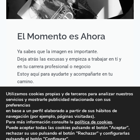
El Momento es Ahora
Ya sabes que la imagen es importante.
Deja atrás las excusas y empieza a trabajar en tí y
en tu carrera profesional o negocio
Estoy aquí para ayudarte y acompañarte en tu
camino.
Porque tu imagen merece crecer en grande, igual
Utilizamos cookies propias y de terceros para analizar nuestros
que Tú y tu Negocio
servicios y mostrarle publicidad relacionada con sus
preferencias
en base a un perfil elaborado a partir de sus hábitos de
navegación (por ejemplo, páginas visitadas).
Para más información consulte la
política de cookies
.
Puede aceptar todas las cookies pulsando el botón "Aceptar",
© 2025 Julene Albizuri.
rechazar su uso pulsando el botón "Rechazar" y configurarlas
pulsando el botón "Configurar".