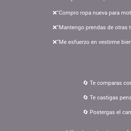
❌“Compro ropa nueva para moti
❌“Mantengo prendas de otras ta
❌“Me esfuerzo en vestirme bien, 
🔄 Te comparas con
🔄 Te castigas pen
🔄 Postergas el cam