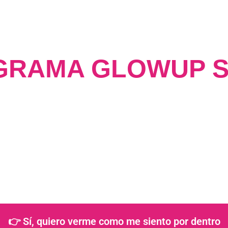
GRAMA GLOWUP S
te representa, pero tú t
antes.
 de transformación que alinea tu estilo 
y empieces a vestirte como la mujer que y
auténtica, profesional.
👉 Sí, quiero verme como me siento por dentro