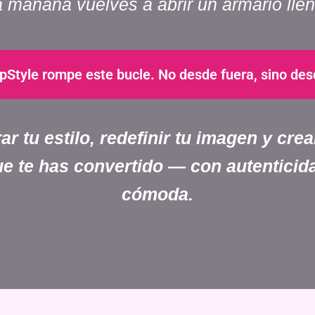
a mañana vuelves a abrir un armario llen
Style rompe este bucle. No desde fuera, sino des
 tu estilo, redefinir tu imagen y cre
 que te has convertido — con autenticid
cómoda.