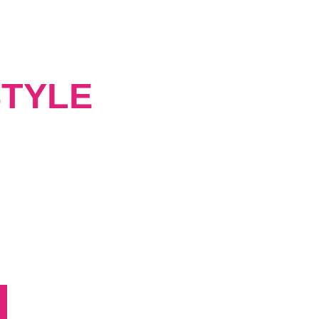
TYLE
ampoco eres la de
con tu evolución interna, para
a eres por dentro: segura,